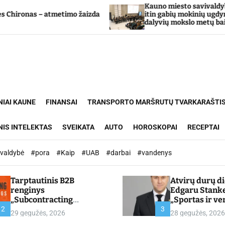
Kauno miesto savivaldybė Tarpdiscipl
 atmetimo žaizda
itin gabių mokinių ugdymo programo
dalyvių mokslo metų baigimo šventė
NIAI KAUNE
FINANSAI
TRANSPORTO MARŠRUTŲ TVARKARAŠTI
NIS INTELEKTAS
SVEIKATA
AUTO
HOROSKOPAI
RECEPTAI
ivaldybė
#pora
#Kaip
#UAB
#darbai
#vandenys
Tarptautinis B2B
Atvirų durų d
renginys
Edgaru Stank
„Subcontracting
„Sportas ir ve
Meetings 2026“ –
partnerystės,
2
3
29 gegužės, 2026
28 gegužės, 2026
chamber.lt
kuria vertę“ –