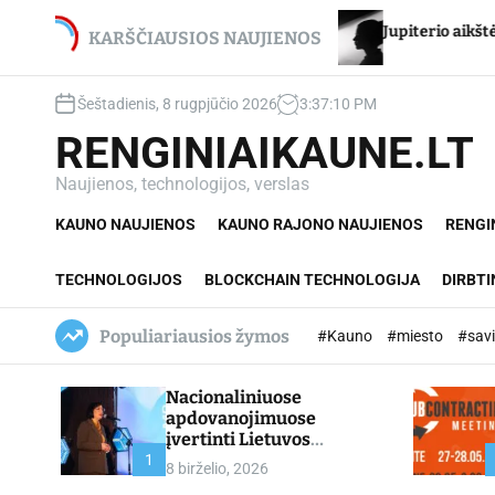
S
jui Stancikui – net du
Jupiterio aikštės Chironas –
k
KARŠČIAUSIOS NAUJIENOS
imai
i
p
Šeštadienis, 8 rugpjūčio 2026
3
:
37
:
11
PM
t
o
RENGINIAIKAUNE.LT
c
o
Naujienos, technologijos, verslas
n
KAUNO NAUJIENOS
KAUNO RAJONO NAUJIENOS
RENGI
t
e
n
TECHNOLOGIJOS
BLOCKCHAIN TECHNOLOGIJA
DIRBTI
t
Populiariausios žymos
#Kauno
#miesto
#sav
Nacionaliniuose
apdovanojimuose
įvertinti Lietuvos
profesinio mokymo
1
8 birželio, 2026
lyderiai