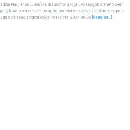
adžia Naujienos „Lietuvos draudimo“ akcijai „Apsaugok mane“ 25-eri:
gsėjį Kauno mieste vėl bus apdrausti visi moksleiviai, bibliotekos gaus
ygą apie saugų elgesį kelyje Paskelbta: 2024-08-30
[daugiau…]