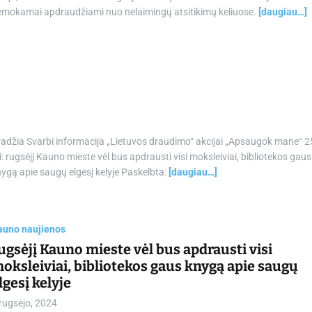
emokamai apdraudžiami nuo nelaimingų atsitikimų keliuose.
[daugiau…]
adžia Svarbi informacija „Lietuvos draudimo“ akcijai „Apsaugok mane“ 2
i: rugsėjį Kauno mieste vėl bus apdrausti visi moksleiviai, bibliotekos gaus
ygą apie saugų elgesį kelyje Paskelbta:
[daugiau…]
auno naujienos
ugsėjį Kauno mieste vėl bus apdrausti visi
oksleiviai, bibliotekos gaus knygą apie saugų
lgesį kelyje
rugsėjo, 2024