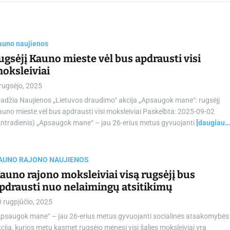
chamber.lt
auno naujienos
ugsėjį Kauno mieste vėl bus apdrausti visi
oksleiviai
rugsėjo, 2025
adžia Naujienos „Lietuvos draudimo“ akcija „Apsaugok mane“: rugsėjį
uno mieste vėl bus apdrausti visi moksleiviai Paskelbta: 2025-09-02
Antradienis) „Apsaugok mane“ – jau 26-erius metus gyvuojanti
[daugiau…
AUNO RAJONO NAUJIENOS
auno rajono moksleiviai visą rugsėjį bus
pdrausti nuo nelaimingų atsitikimų
 rugpjūčio, 2025
Apsaugok mane“ – jau 26-erius metus gyvuojanti socialinės atsakomybės
cija, kurios metu kasmet rugsėjo mėnesį visi šalies moksleiviai yra