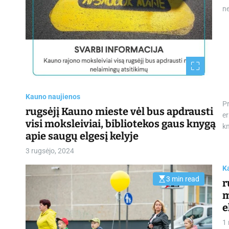
d
r
n
e
a
d
t
i
m
e
Kauno naujienos
Pr
rugsėjį Kauno mieste vėl bus apdrausti
er
visi moksleiviai, bibliotekos gaus knygą
kn
apie saugų elgesį kelyje
3 rugsėjo, 2024
K
3 min read
r
E
s
m
t
i
e
m
a
1 
t