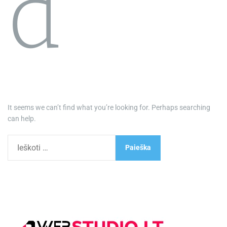
d
It seems we can’t find what you’re looking for. Perhaps searching
can help.
I
e
š
k
o
t
i