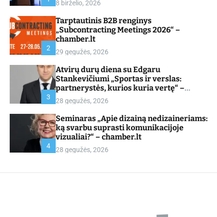
8 birželio, 2026
d
e
Tarptautinis B2B renginys
„Subcontracting Meetings 2026“ –
chamber.lt
2
29 gegužės, 2026
Atvirų durų diena su Edgaru
Stankevičiumi „Sportas ir verslas:
partnerystės, kurios kuria vertę“ –
chamber.lt
3
28 gegužės, 2026
Seminaras „Apie dizainą nedizaineriams:
ką svarbu suprasti komunikacijoje
vizualiai?“ – chamber.lt
4
28 gegužės, 2026