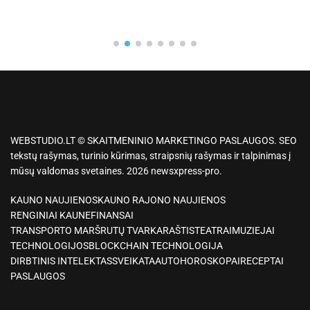
WEBSTUDIO.LT © SKAITMENINIO MARKETINGO PASLAUGOS. SEO
tekstų rašymas, turinio kūrimas, straipsnių rašymas ir talpinimas į
mūsų valdomas svetaines. 2026 newsxpress-pro.
KAUNO NAUJIENOS
KAUNO RAJONO NAUJIENOS
RENGINIAI KAUNE
FINANSAI
TRANSPORTO MARŠRUTŲ TVARKARAŠTIS
TEATRAI
MUZIEJAI
TECHNOLOGIJOS
BLOCKCHAIN TECHNOLOGIJA
DIRBTINIS INTELEKTAS
SVEIKATA
AUTO
HOROSKOPAI
RECEPTAI
PASLAUGOS