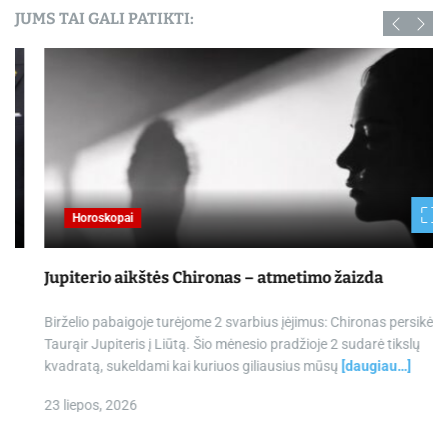
JUMS TAI GALI PATIKTI:
Horoskopai
Jupiterio aikštės Chironas – atmetimo žaizda
Birželio pabaigoje turėjome 2 svarbius įėjimus: Chironas persikėlė į
Taurąir Jupiteris į Liūtą. Šio mėnesio pradžioje 2 sudarė tikslų
kvadratą, sukeldami kai kuriuos giliausius mūsų
[daugiau…]
23 liepos, 2026