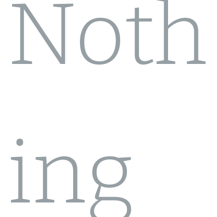
Noth
ing