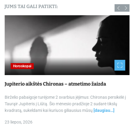
JUMS TAI GALI PATIKTI:
Horoskopai
Jupiterio aikštės Chironas – atmetimo žaizda
Birželio pabaigoje turėjome 2 svarbius įėjimus: Chironas persikėlė į
Taurąir Jupiteris į Liūtą. Šio mėnesio pradžioje 2 sudarė tikslų
kvadratą, sukeldami kai kuriuos giliausius mūsų
[daugiau…]
23 liepos, 2026