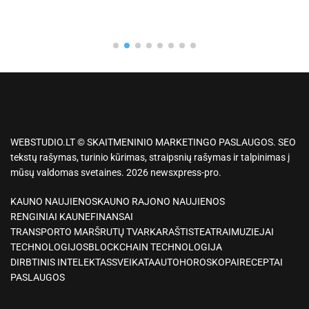
WEBSTUDIO.LT © SKAITMENINIO MARKETINGO PASLAUGOS. SEO
tekstų rašymas, turinio kūrimas, straipsnių rašymas ir talpinimas į
mūsų valdomas svetaines. 2026 newsxpress-pro.
KAUNO NAUJIENOS
KAUNO RAJONO NAUJIENOS
RENGINIAI KAUNE
FINANSAI
TRANSPORTO MARŠRUTŲ TVARKARAŠTIS
TEATRAI
MUZIEJAI
TECHNOLOGIJOS
BLOCKCHAIN TECHNOLOGIJA
DIRBTINIS INTELEKTAS
SVEIKATA
AUTO
HOROSKOPAI
RECEPTAI
PASLAUGOS