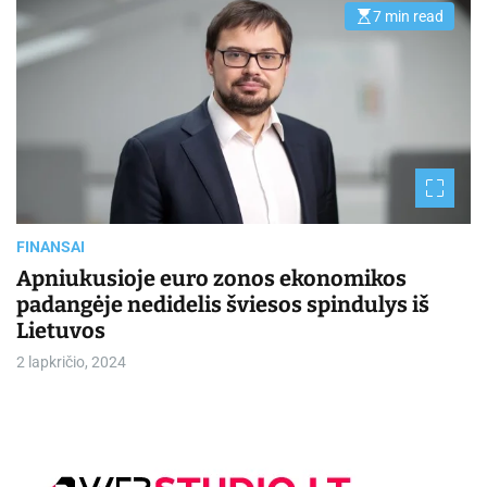
7 min read
E
s
t
i
m
a
t
e
d
r
e
a
d
t
i
FINANSAI
m
e
Apniukusioje euro zonos ekonomikos
padangėje nedidelis šviesos spindulys iš
Lietuvos
2 lapkričio, 2024