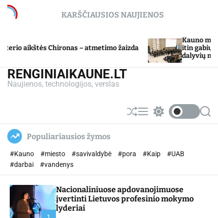
S
KARŠČIAUSIOS NAUJIENOS
k
i
p
Kauno miesto sav
o aikštės Chironas – atmetimo žaizda
t
itin gabių moki
dalyvių mokslo 
o
c
RENGINIAIKAUNE.LT
o
Naujienos, technologijos, verslas
n
t
e
S
M
S
S
n
h
e
w
e
u
n
i
a
t
Populiariausios žymos
ff
u
t
r
l
c
c
#Kauno
#miesto
#savivaldybė
#pora
#Kaip
#UAB
e
h
h
c
#darbai
#vandenys
o
l
Nacionaliniuose apdovanojimuose
o
r
įvertinti Lietuvos profesinio mokymo
m
lyderiai
o
1