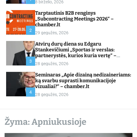
8 birželio, 2026
d
e
Tarptautinis B2B renginys
„Subcontracting Meetings 2026“ –
chamber.lt
2
29 gegužės, 2026
Atvirų durų diena su Edgaru
Stankevičiumi „Sportas ir verslas:
partnerystės, kurios kuria vertę“ –
chamber.lt
3
28 gegužės, 2026
Seminaras „Apie dizainą nedizaineriams:
ką svarbu suprasti komunikacijoje
vizualiai?“ – chamber.lt
4
28 gegužės, 2026
Žyma:
Apniukusioje