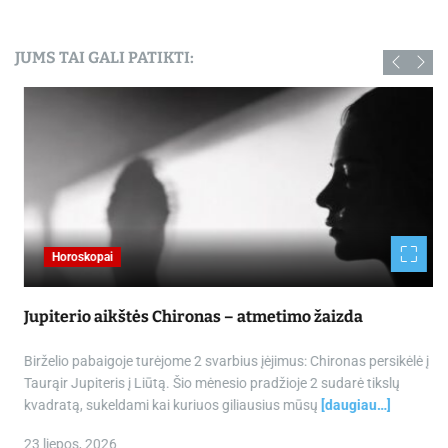
JUMS TAI GALI PATIKTI:
Horoskopai
Jupiterio aikštės Chironas – atmetimo žaizda
Birželio pabaigoje turėjome 2 svarbius įėjimus: Chironas persikėlė į
Taurąir Jupiteris į Liūtą. Šio mėnesio pradžioje 2 sudarė tikslų
kvadratą, sukeldami kai kuriuos giliausius mūsų
[daugiau…]
23 liepos, 2026