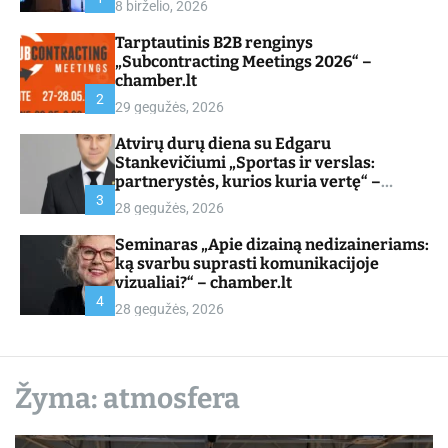
8 birželio, 2026
d
e
Tarptautinis B2B renginys
„Subcontracting Meetings 2026“ –
chamber.lt
2
29 gegužės, 2026
Atvirų durų diena su Edgaru
Stankevičiumi „Sportas ir verslas:
partnerystės, kurios kuria vertę“ –
chamber.lt
3
28 gegužės, 2026
Seminaras „Apie dizainą nedizaineriams:
ką svarbu suprasti komunikacijoje
vizualiai?“ – chamber.lt
4
28 gegužės, 2026
Žyma:
atmosfera