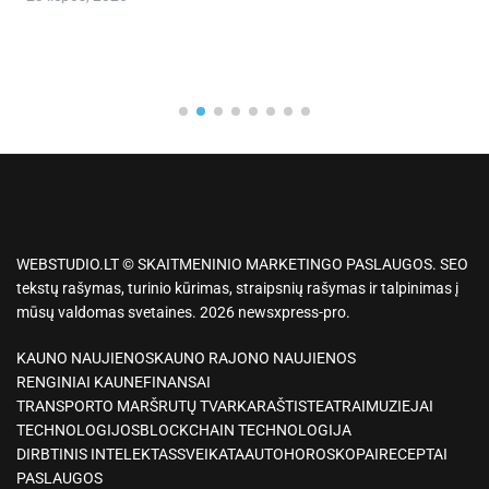
WEBSTUDIO.LT © SKAITMENINIO MARKETINGO PASLAUGOS. SEO
tekstų rašymas, turinio kūrimas, straipsnių rašymas ir talpinimas į
mūsų valdomas svetaines. 2026 newsxpress-pro.
KAUNO NAUJIENOS
KAUNO RAJONO NAUJIENOS
RENGINIAI KAUNE
FINANSAI
TRANSPORTO MARŠRUTŲ TVARKARAŠTIS
TEATRAI
MUZIEJAI
TECHNOLOGIJOS
BLOCKCHAIN TECHNOLOGIJA
DIRBTINIS INTELEKTAS
SVEIKATA
AUTO
HOROSKOPAI
RECEPTAI
PASLAUGOS