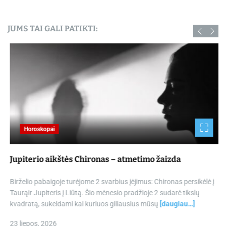
JUMS TAI GALI PATIKTI:
Horoskopai
Jupiterio aikštės Chironas – atmetimo žaizda
Birželio pabaigoje turėjome 2 svarbius įėjimus: Chironas persikėlė į
Taurąir Jupiteris į Liūtą. Šio mėnesio pradžioje 2 sudarė tikslų
kvadratą, sukeldami kai kuriuos giliausius mūsų
[daugiau…]
23 liepos, 2026