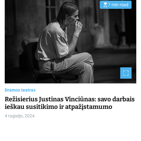
7 min read
E
s
t
i
m
a
t
e
d
r
e
a
d
t
i
m
e
Dramos teatras
Režisierius Justinas Vinciūnas: savo darbais
ieškau susitikimo ir atpažįstamumo
4 rugsėjo, 2024