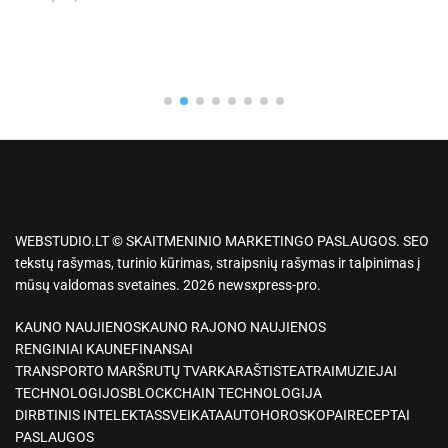
WEBSTUDIO.LT © SKAITMENINIO MARKETINGO PASLAUGOS. SEO
tekstų rašymas, turinio kūrimas, straipsnių rašymas ir talpinimas į
mūsų valdomas svetaines. 2026 newsxpress-pro.
KAUNO NAUJIENOS
KAUNO RAJONO NAUJIENOS
RENGINIAI KAUNE
FINANSAI
TRANSPORTO MARŠRUTŲ TVARKARAŠTIS
TEATRAI
MUZIEJAI
TECHNOLOGIJOS
BLOCKCHAIN TECHNOLOGIJA
DIRBTINIS INTELEKTAS
SVEIKATA
AUTO
HOROSKOPAI
RECEPTAI
PASLAUGOS