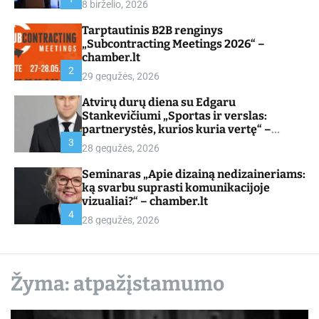
8 birželio, 2026
d
e
Tarptautinis B2B renginys
„Subcontracting Meetings 2026“ –
chamber.lt
2
29 gegužės, 2026
Atvirų durų diena su Edgaru
Stankevičiumi „Sportas ir verslas:
partnerystės, kurios kuria vertę“ –
chamber.lt
3
28 gegužės, 2026
Seminaras „Apie dizainą nedizaineriams:
ką svarbu suprasti komunikacijoje
vizualiai?“ – chamber.lt
4
28 gegužės, 2026
Žyma:
atpažįstamumo