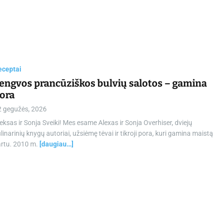
eceptai
engvos prancūziškos bulvių salotos – gamina
ora
2 gegužės, 2026
eksas ir Sonja Sveiki! Mes esame Alexas ir Sonja Overhiser, dviejų
linarinių knygų autoriai, užsiėmę tėvai ir tikroji pora, kuri gamina maistą
artu. 2010 m.
[daugiau…]