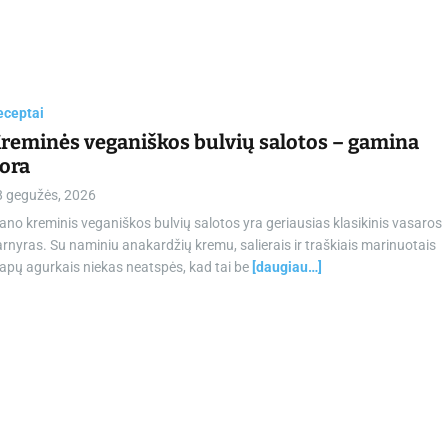
eceptai
reminės veganiškos bulvių salotos – gamina
ora
8 gegužės, 2026
no kreminis veganiškos bulvių salotos yra geriausias klasikinis vasaros
rnyras. Su naminiu anakardžių kremu, salierais ir traškiais marinuotais
apų agurkais niekas neatspės, kad tai be
[daugiau…]