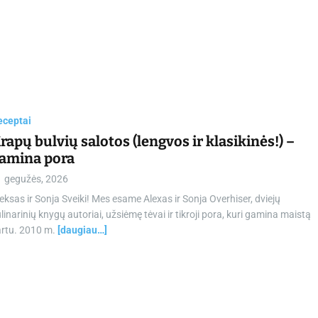
eceptai
rapų bulvių salotos (lengvos ir klasikinės!) –
amina pora
1 gegužės, 2026
eksas ir Sonja Sveiki! Mes esame Alexas ir Sonja Overhiser, dviejų
linarinių knygų autoriai, užsiėmę tėvai ir tikroji pora, kuri gamina maistą
artu. 2010 m.
[daugiau…]