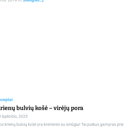
artu. 2010 m.
[daugiau…]
eceptai
rienų bulvių košė – virėjų pora
 lapkričio, 2025
os krienų bulvių košė yra kreminės su smūgiu! Tai puikus garnyras prie