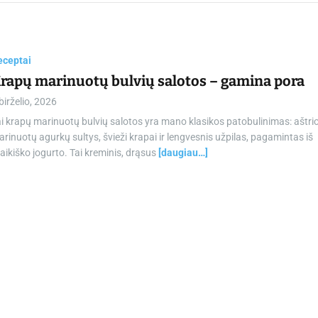
chamber.lt
eceptai
rapų marinuotų bulvių salotos – gamina pora
birželio, 2026
i krapų marinuotų bulvių salotos yra mano klasikos patobulinimas: aštri
rinuotų agurkų sultys, švieži krapai ir lengvesnis užpilas, pagamintas iš
aikiško jogurto. Tai kreminis, drąsus
[daugiau…]