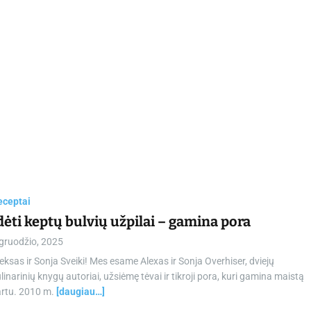
eceptai
dėti keptų bulvių užpilai – gamina pora
 gruodžio, 2025
eksas ir Sonja Sveiki! Mes esame Alexas ir Sonja Overhiser, dviejų
linarinių knygų autoriai, užsiėmę tėvai ir tikroji pora, kuri gamina maistą
artu. 2010 m.
[daugiau…]