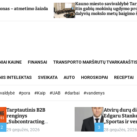
Kauno miesto savivaldybė Tarpdisciplininio
a
itin gabių mokinių ugdymo programos
dalyvių mokslo metų baigimo šventė
NIAI KAUNE
FINANSAI
TRANSPORTO MARŠRUTŲ TVARKARAŠTI
NIS INTELEKTAS
SVEIKATA
AUTO
HOROSKOPAI
RECEPTAI
ivaldybė
#pora
#Kaip
#UAB
#darbai
#vandenys
Tarptautinis B2B
Atvirų durų d
renginys
Edgaru Stank
„Subcontracting
„Sportas ir ve
Meetings 2026“ –
partnerystės,
2
3
29 gegužės, 2026
28 gegužės, 2026
chamber.lt
kuria vertę“ –