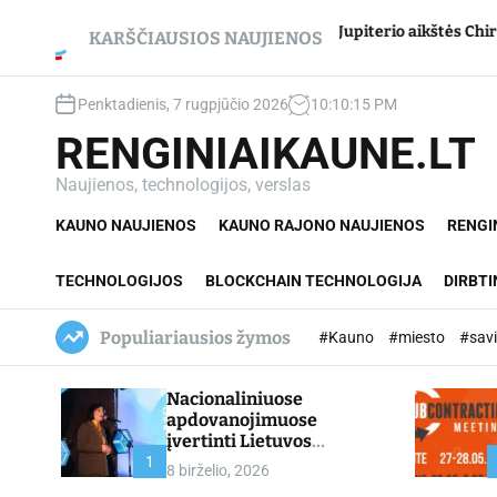
S
 net du
Jupiterio aikštės Chironas – atmetimo žaizd
k
KARŠČIAUSIOS NAUJIENOS
i
p
Penktadienis, 7 rugpjūčio 2026
10
:
10
:
16
PM
t
o
RENGINIAIKAUNE.LT
c
o
Naujienos, technologijos, verslas
n
KAUNO NAUJIENOS
KAUNO RAJONO NAUJIENOS
RENGI
t
e
n
TECHNOLOGIJOS
BLOCKCHAIN TECHNOLOGIJA
DIRBTI
t
Populiariausios žymos
#Kauno
#miesto
#sav
Nacionaliniuose
apdovanojimuose
įvertinti Lietuvos
profesinio mokymo
1
8 birželio, 2026
lyderiai