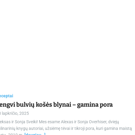
eceptai
engvi bulvių košės blynai – gamina pora
 lapkričio, 2025
eksas ir Sonja Sveiki! Mes esame Alexas ir Sonja Overhiser, dviejų
linarinių knygų autoriai, užsiėmę tėvai ir tikroji pora, kuri gamina maistą