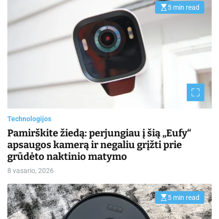
5 min read
E
s
t
i
m
a
t
e
d
r
e
a
d
t
i
m
Technologijos
e
Pamirškite žiedą: perjungiau į šią „Eufy“
apsaugos kamerą ir negaliu grįžti prie
grūdėto naktinio matymo
8 vasario, 2026
5 min read
E
s
t