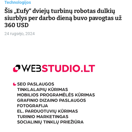
Technologijos
e
Šis „Eufy“ dviejų turbinų robotas dulkių
siurblys per darbo dieną buvo pavogtas už
360 USD
24 rugsėjo, 2024