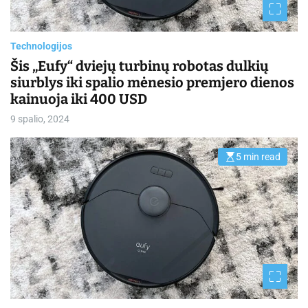
d
t
i
m
Technologijos
e
Šis „Eufy“ dviejų turbinų robotas dulkių
siurblys iki spalio mėnesio premjero dienos
kainuoja iki 400 USD
9 spalio, 2024
5 min read
E
s
t
i
m
a
t
e
d
r
e
a
d
t
i
m