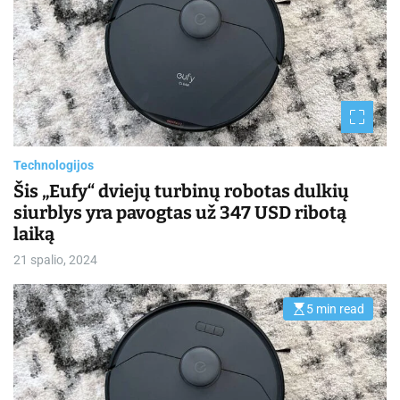
i
m
a
t
e
d
r
e
a
d
t
i
m
Technologijos
e
Šis „Eufy“ dviejų turbinų robotas dulkių
siurblys yra pavogtas už 347 USD ribotą
laiką
21 spalio, 2024
5 min read
E
s
t
i
m
a
t