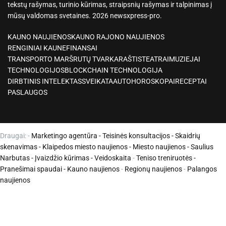
tekstų rašymas, turinio kūrimas, straipsnių rašymas ir talpinimas į
mūsų valdomas svetaines. 2026 newsxpress-pro.
KAUNO NAUJIENOS
KAUNO RAJONO NAUJIENOS
RENGINIAI KAUNE
FINANSAI
TRANSPORTO MARŠRUTŲ TVARKARAŠTIS
TEATRAI
MUZIEJAI
TECHNOLOGIJOS
BLOCKCHAIN TECHNOLOGIJA
DIRBTINIS INTELEKTAS
SVEIKATA
AUTO
HOROSKOPAI
RECEPTAI
PASLAUGOS
Draugai: -
Marketingo agentūra
-
Teisinės konsultacijos
-
Skaidrių
skenavimas
-
Klaipedos miesto naujienos
-
Miesto naujienos
-
Saulius
Narbutas
-
Įvaizdžio kūrimas
-
Veidoskaita
-
Teniso treniruotės
-
Pranešimai spaudai -
Kauno naujienos
-
Regionų naujienos
-
Palangos
naujienos