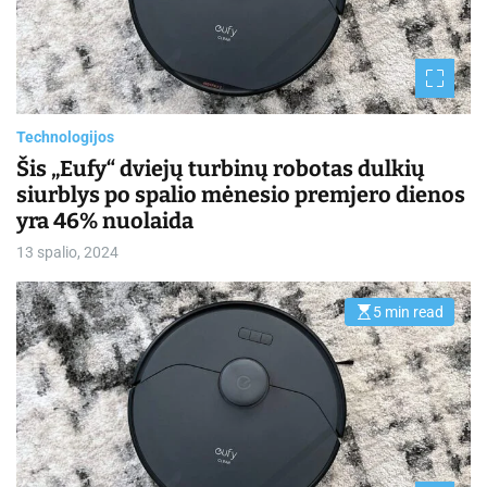
e
d
r
e
a
d
t
i
m
Technologijos
e
Šis „Eufy“ dviejų turbinų robotas dulkių
siurblys po spalio mėnesio premjero dienos
yra 46% nuolaida
13 spalio, 2024
5 min read
E
s
t
i
m
a
t
e
d
r
e
a