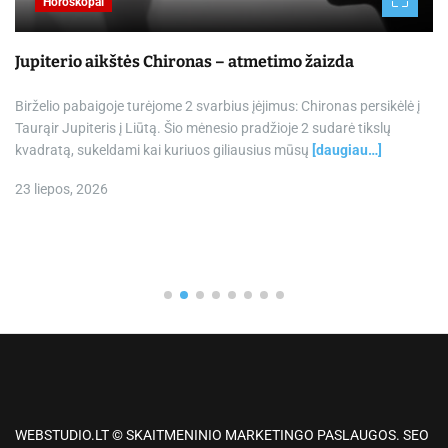
Horoskopai
Jupiterio aikštės Chironas – atmetimo žaizda
Birželio pabaigoje turėjome 2 svarbius įėjimus: Chironas persikėlė į
Taurąir Jupiteris į Liūtą. Šio mėnesio pradžioje 2 sudarė tikslų
kvadratą, sukeldami kai kuriuos giliausius mūsų
[daugiau…]
23 liepos, 2026
WEBSTUDIO.LT © SKAITMENINIO MARKETINGO PASLAUGOS. SEO