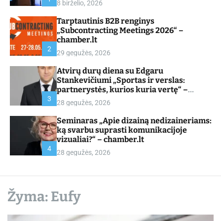
8 birželio, 2026
d
e
Tarptautinis B2B renginys
„Subcontracting Meetings 2026“ –
chamber.lt
2
29 gegužės, 2026
Atvirų durų diena su Edgaru
Stankevičiumi „Sportas ir verslas:
partnerystės, kurios kuria vertę“ –
chamber.lt
3
28 gegužės, 2026
Seminaras „Apie dizainą nedizaineriams:
ką svarbu suprasti komunikacijoje
vizualiai?“ – chamber.lt
4
28 gegužės, 2026
Žyma:
Eufy