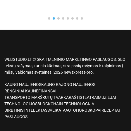
WEBSTUDIO.LT © SKAITMENINIO MARKETINGO PASLAUGOS. SEO
tekstų rašymas, turinio kūrimas, straipsnių rašymas ir talpinimas į
mūsų valdomas svetaines. 2026 newsxpress-pro.
KAUNO NAUJIENOS
KAUNO RAJONO NAUJIENOS
RENGINIAI KAUNE
FINANSAI
TRANSPORTO MARŠRUTŲ TVARKARAŠTIS
TEATRAI
MUZIEJAI
TECHNOLOGIJOS
BLOCKCHAIN TECHNOLOGIJA
DIRBTINIS INTELEKTAS
SVEIKATA
AUTO
HOROSKOPAI
RECEPTAI
PASLAUGOS