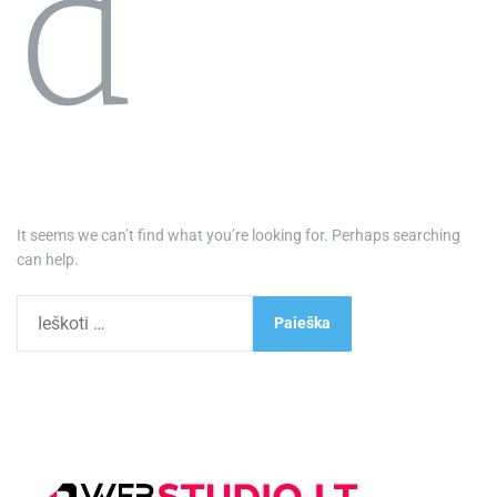
d
It seems we can’t find what you’re looking for. Perhaps searching
can help.
I
e
š
k
o
t
i