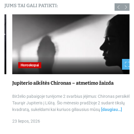
JUMS TAI GALI PATIKTI:
Horoskopai
Jupiterio aikštės Chironas – atmetimo žaizda
Birželio pabaigoje turėjome 2 svarbius įėjimus: Chironas persikėlė į
Taurąir Jupiteris į Liūtą. Šio mėnesio pradžioje 2 sudarė tikslų
kvadratą, sukeldami kai kuriuos giliausius mūsų
[daugiau…]
23 liepos, 2026