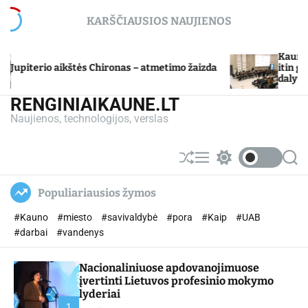
S
KARŠČIAUSIOS NAUJIENOS
k
i
p
Kauno miesto
iterio aikštės Chironas – atmetimo žaizda
t
itin gabių 
dalyvių mok
o
c
RENGINIAIKAUNE.LT
o
Naujienos, technologijos, verslas
n
t
e
S
M
S
S
n
h
e
w
e
u
n
i
a
t
Populiariausios žymos
ff
u
t
r
l
c
c
#Kauno
#miesto
#savivaldybė
#pora
#Kaip
#UAB
e
h
h
c
#darbai
#vandenys
o
l
Nacionaliniuose apdovanojimuose
o
r
įvertinti Lietuvos profesinio mokymo
m
lyderiai
o
1