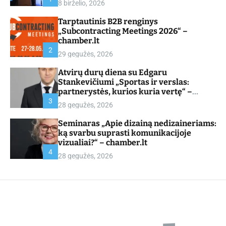
8 birželio, 2026
d
e
Tarptautinis B2B renginys
„Subcontracting Meetings 2026“ –
chamber.lt
2
29 gegužės, 2026
Atvirų durų diena su Edgaru
Stankevičiumi „Sportas ir verslas:
partnerystės, kurios kuria vertę“ –
chamber.lt
3
28 gegužės, 2026
Seminaras „Apie dizainą nedizaineriams:
ką svarbu suprasti komunikacijoje
vizualiai?“ – chamber.lt
4
28 gegužės, 2026