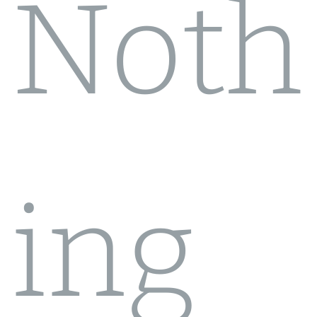
Noth
ing