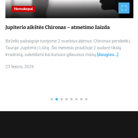
Horoskopai
Jupiterio aikštės Chironas – atmetimo žaizda
Birželio pabaigoje turėjome 2 svarbius įėjimus: Chironas persikėlė į
Taurąir Jupiteris į Liūtą. Šio mėnesio pradžioje 2 sudarė tikslų
kvadratą, sukeldami kai kuriuos giliausius mūsų
[daugiau…]
23 liepos, 2026