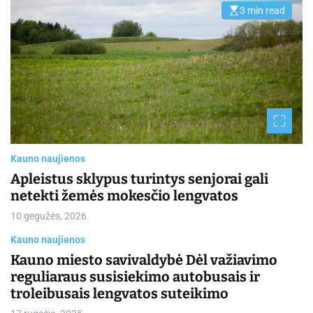
3 min read
E
s
t
i
m
a
t
e
d
r
e
a
d
t
i
Kauno naujienos
m
e
Apleistus sklypus turintys senjorai gali
netekti žemės mokesčio lengvatos
10 gegužės, 2026
Kauno naujienos
Kauno miesto savivaldybė Dėl važiavimo
reguliaraus susisiekimo autobusais ir
troleibusais lengvatos suteikimo