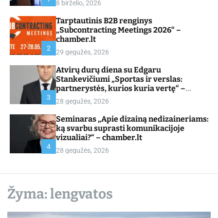
8 birželio, 2026
d
e
Tarptautinis B2B renginys
„Subcontracting Meetings 2026“ –
chamber.lt
2
29 gegužės, 2026
Atvirų durų diena su Edgaru
Stankevičiumi „Sportas ir verslas:
partnerystės, kurios kuria vertę“ –
chamber.lt
3
28 gegužės, 2026
Seminaras „Apie dizainą nedizaineriams:
ką svarbu suprasti komunikacijoje
vizualiai?“ – chamber.lt
4
28 gegužės, 2026
Žyma:
lengvatos