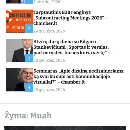
8 birželio, 2026
d
e
Tarptautinis B2B renginys
„Subcontracting Meetings 2026“ –
chamber.lt
2
29 gegužės, 2026
Atvirų durų diena su Edgaru
Stankevičiumi „Sportas ir verslas:
partnerystės, kurios kuria vertę“ –
chamber.lt
3
28 gegužės, 2026
Seminaras „Apie dizainą nedizaineriams:
ką svarbu suprasti komunikacijoje
vizualiai?“ – chamber.lt
4
28 gegužės, 2026
Žyma:
Muah