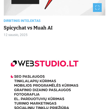
r
e
a
d
t
i
DIRBTINIS INTELEKTAS
m
Spicychat vs Muah AI
e
12 sausio, 2025