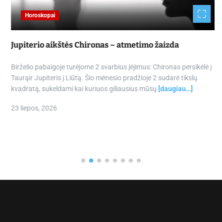
Horoskopai
Jupiterio aikštės Chironas – atmetimo žaizda
Birželio pabaigoje turėjome 2 svarbius įėjimus: Chironas persikėlė į
Taurąir Jupiteris į Liūtą. Šio mėnesio pradžioje 2 sudarė tikslų
kvadratą, sukeldami kai kuriuos giliausius mūsų
[daugiau…]
23 liepos, 2026