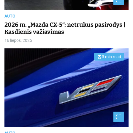
e
AUTO
2026 m. „Mazda CX-5“: netrukus pasirodys |
Kasdienis važiavimas
16 liepos, 2025
3 min read
E
s
t
i
m
a
t
e
d
r
e
a
d
t
i
m
e
AUTO