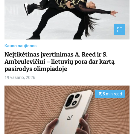
m
a
t
e
d
r
e
a
d
t
i
Kauno naujienos
m
e
Neįtikėtinas įvertinimas A. Reed ir S.
Ambrulevičiui – lietuvių pora dar kartą
pasirodys olimpiadoje
19 vasario, 2026
5 min read
E
s
t
i
m
a
t
e
d
r