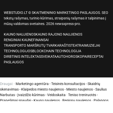
WEBSTUDIO.LT © SKAITMENINIO MARKETINGO PASLAUGOS. SEO
tekstų rašymas, turinio kūrimas, straipsnių rašymas ir talpinimas į
mūsų valdomas svetaines. 2026 newsxpress-pro.
KAUNO NAUJIENOS
KAUNO RAJONO NAUJIENOS
RENGINIAI KAUNE
FINANSAI
TRANSPORTO MARŠRUTŲ TVARKARAŠTIS
TEATRAI
MUZIEJAI
TECHNOLOGIJOS
BLOCKCHAIN TECHNOLOGIJA
DIRBTINIS INTELEKTAS
SVEIKATA
AUTO
HOROSKOPAI
RECEPTAI
PASLAUGOS
Draugai: -
Marketingo agentūra
-
Teisinės konsultacijos
-
Skaidrių
skenavimas
-
Klaipedos miesto naujienos
-
Miesto naujienos
-
Saulius
Narbutas
-
Įvaizdžio kūrimas
-
Veidoskaita
-
Teniso treniruotės
-
Pranešimai spaudai -
Kauno naujienos
-
Regionų naujienos
-
Palangos
naujienos