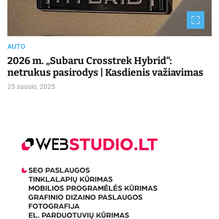
r
e
a
d
t
i
AUTO
m
e
2026 m. „Subaru Crosstrek Hybrid“:
netrukus pasirodys | Kasdienis važiavimas
25 sausio, 2025