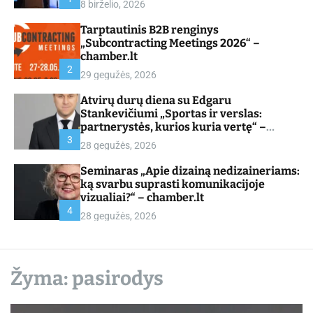
8 birželio, 2026
d
e
Tarptautinis B2B renginys
„Subcontracting Meetings 2026“ –
chamber.lt
2
29 gegužės, 2026
Atvirų durų diena su Edgaru
Stankevičiumi „Sportas ir verslas:
partnerystės, kurios kuria vertę“ –
chamber.lt
3
28 gegužės, 2026
Seminaras „Apie dizainą nedizaineriams:
ką svarbu suprasti komunikacijoje
vizualiai?“ – chamber.lt
4
28 gegužės, 2026
Žyma:
pasirodys