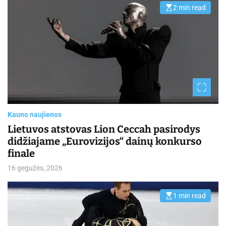
2 min read
E
s
t
i
m
a
t
e
d
r
e
a
d
t
i
Kauno naujienos
m
e
Lietuvos atstovas Lion Ceccah pasirodys
didžiajame „Eurovizijos“ dainų konkurso
finale
16 gegužės, 2026
1 min read
E
s
t
i