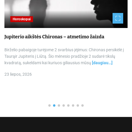
Horoskopai
Jupiterio aikštės Chironas – atmetimo žaizda
Birželio pabaigoje turėjome 2 svarbius įėjimus: Chironas persikėlė į
Taurąir Jupiteris į Liūtą. Šio mėnesio pradžioje 2 sudarė tikslų
kvadratą, sukeldami kai kuriuos giliausius mūsų
[daugiau…]
23 liepos, 2026