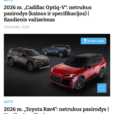
2026 m. „Cadillac Optiq-V“: netrukus
pasirodys (kainos ir specifikacijos) |
Kasdienis važiavimas
26 birželio, 2025
4 min read
E
s
t
i
m
a
t
e
d
r
e
a
d
t
i
m
e
AUTO
2026 m. „Toyota Rav4“: netrukus pasirodys |