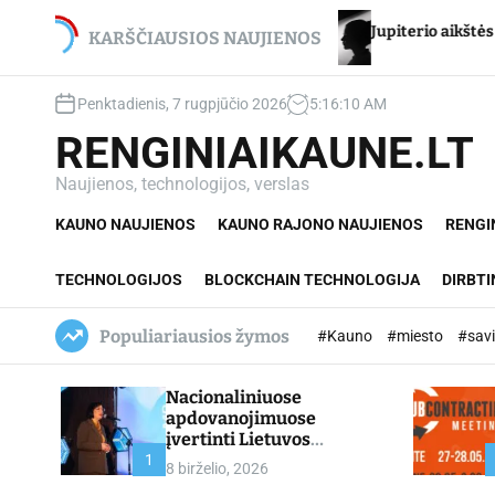
S
ancikui – net du
Jupiterio aikštės Chironas – atmet
k
KARŠČIAUSIOS NAUJIENOS
i
p
Penktadienis, 7 rugpjūčio 2026
5
:
16
:
11
AM
t
o
RENGINIAIKAUNE.LT
c
o
Naujienos, technologijos, verslas
n
KAUNO NAUJIENOS
KAUNO RAJONO NAUJIENOS
RENGI
t
e
n
TECHNOLOGIJOS
BLOCKCHAIN TECHNOLOGIJA
DIRBTI
t
Populiariausios žymos
#Kauno
#miesto
#sav
Nacionaliniuose
apdovanojimuose
įvertinti Lietuvos
profesinio mokymo
1
8 birželio, 2026
lyderiai