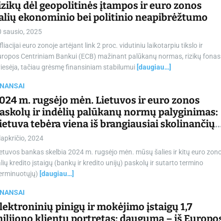
izikų dėl geopolitinės įtampos ir euro zonos
alių ekonominio bei politinio neapibrėžtumo
0 sausio, 2025
fliacijai euro zonoje artėjant link 2 proc. vidutiniu laikotarpiu tikslo ir
uropos Centriniam Bankui (ECB) mažinant palūkanų normas, rizikų fonas
iesėja, tačiau grėsmę finansiniam stabilumui
[daugiau…]
INANSAI
024 m. rugsėjo mėn. Lietuvos ir euro zonos
askolų ir indėlių palūkanų normų palyginimas:
ietuva tebėra viena iš brangiausiai skolinančių
uro zonos šalių
lapkričio, 2024
etuvos bankas skelbia 2024 m. rugsėjo mėn. mūsų šalies ir kitų euro zon
lių kredito įstaigų (bankų ir kredito unijų) paskolų ir sutarto termino
terminuotųjų)
[daugiau…]
INANSAI
lektroninių pinigų ir mokėjimo įstaigų 1,7
ilijono klientų portretas: dauguma – iš Europo