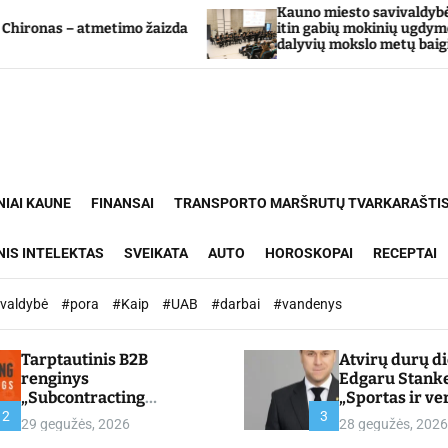
Kauno miesto savivaldybė Tarpdisciplininio
imo žaizda
itin gabių mokinių ugdymo programos
dalyvių mokslo metų baigimo šventė
NIAI KAUNE
FINANSAI
TRANSPORTO MARŠRUTŲ TVARKARAŠTI
NIS INTELEKTAS
SVEIKATA
AUTO
HOROSKOPAI
RECEPTAI
ivaldybė
#pora
#Kaip
#UAB
#darbai
#vandenys
Tarptautinis B2B
Atvirų durų d
renginys
Edgaru Stank
„Subcontracting
„Sportas ir ve
Meetings 2026“ –
partnerystės,
2
3
29 gegužės, 2026
28 gegužės, 2026
chamber.lt
kuria vertę“ –