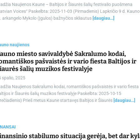
adžia Naujienos Kaune – Baltijos ir Šiaurės šalių festivalio puošmena
atvian Voices“ Paskelbta: 2025-11-03 (Pirmadienis) Lapkričio 9 d. Kauno
. arkangelo Mykolo (Įgulos) bažnyčios skliautus
[daugiau…]
auno naujienos
auno miesto savivaldybė Sakralumo kodai,
omantiškos pašvaistės ir vario fiesta Baltijos ir
iaurės šalių muzikos festivalyje
 spalio, 2025
adžia Naujienos Sakralumo kodai, romantiškos pašvaistės ir vario fiesta
ltijos ir Šiaurės šalių muzikos festivalyje Paskelbta: 2025-10-15
rečiadienis) Prieš metus Kaune startavęs Baltijos ir Šiaurės
[daugiau…]
INANSAI
inansinio stabilumo situacija gerėja, bet dar kyl