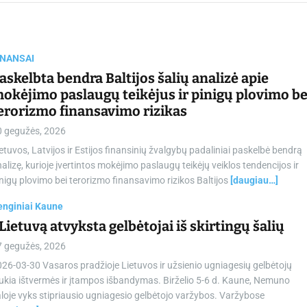
chamber.lt
INANSAI
askelbta bendra Baltijos šalių analizė apie
okėjimo paslaugų teikėjus ir pinigų plovimo be
erorizmo finansavimo rizikas
0 gegužės, 2026
etuvos, Latvijos ir Estijos finansinių žvalgybų padaliniai paskelbė bendrą
alizę, kurioje įvertintos mokėjimo paslaugų teikėjų veiklos tendencijos ir
nigų plovimo bei terorizmo finansavimo rizikos Baltijos
[daugiau…]
enginiai Kaune
 Lietuvą atvyksta gelbėtojai iš skirtingų šalių
7 gegužės, 2026
26-03-30 Vasaros pradžioje Lietuvos ir užsienio ugniagesių gelbėtojų
ukia ištvermės ir įtampos išbandymas. Birželio 5-6 d. Kaune, Nemuno
loje vyks stipriausio ugniagesio gelbėtojo varžybos. Varžybose