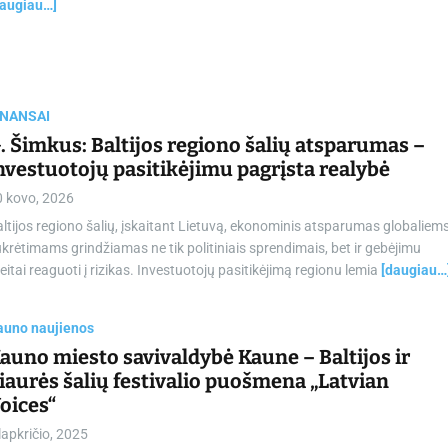
daugiau…]
INANSAI
. Šimkus: Baltijos regiono šalių atsparumas –
nvestuotojų pasitikėjimu pagrįsta realybė
0 kovo, 2026
ltijos regiono šalių, įskaitant Lietuvą, ekonominis atsparumas globaliem
krėtimams grindžiamas ne tik politiniais sprendimais, bet ir gebėjimu
eitai reaguoti į rizikas. Investuotojų pasitikėjimą regionu lemia
[daugiau…
auno naujienos
auno miesto savivaldybė Kaune – Baltijos ir
iaurės šalių festivalio puošmena „Latvian
oices“
lapkričio, 2025