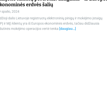
konominės erdvės šalių
 spalio, 2024
džioji dalis Lietuvoje registruotų elektroninių pinigų ir mokėjimo įstaigų
PĮ ir MĮ) klientų yra iš Europos ekonominės erdvės, tačiau didžiausia
dutinės mokėjimo operacijos vertė tenka
[daugiau…]