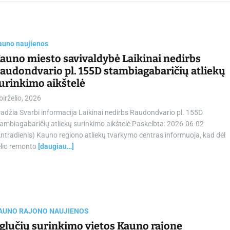
chamber.lt
auno naujienos
auno miesto savivaldybė Laikinai nedirbs
audondvario pl. 155D stambiagabaričių atliekų
urinkimo aikštelė
birželio, 2026
adžia Svarbi informacija Laikinai nedirbs Raudondvario pl. 155D
ambiagabaričių atliekų surinkimo aikštelė Paskelbta: 2026-06-02
ntradienis) Kauno regiono atliekų tvarkymo centras informuoja, kad dėl
elio remonto
[daugiau…]
AUNO RAJONO NAUJIENOS
glučių surinkimo vietos Kauno rajone