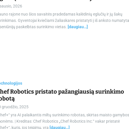
sausio, 2026
uno rajone nuo šios savaitės pradedamas kalėdinių eglučių ir jų šakų
rinkimas. Gyventojai kviečiami žaliaskares pristatyti į iš anksto numatyt
 seniūnijų paskelbtas surinkimo vietas.
[daugiau…]
echnologijos
hef Robotics pristato pažangiausią surinkimo
obotą
0 gruodžio, 2025
hef+“ yra AI palaikantis miltų surinkimo robotas, skirtas maisto gamybo
onėms. | Kreditas: Chef Robotics „Chef Robotics Inc.“ vakar pristatė
hef+“, kuris, jos teigimu, yra
[daugiau…]