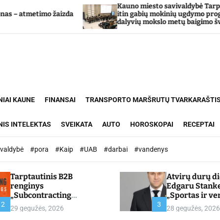
Kauno miesto savivaldybė Tarpdisciplininio
zda
itin gabių mokinių ugdymo programos
dalyvių mokslo metų baigimo šventė
NIAI KAUNE
FINANSAI
TRANSPORTO MARŠRUTŲ TVARKARAŠTI
NIS INTELEKTAS
SVEIKATA
AUTO
HOROSKOPAI
RECEPTAI
ivaldybė
#pora
#Kaip
#UAB
#darbai
#vandenys
Tarptautinis B2B
Atvirų durų d
renginys
Edgaru Stank
„Subcontracting
„Sportas ir ve
Meetings 2026“ –
partnerystės,
2
3
29 gegužės, 2026
28 gegužės, 2026
chamber.lt
kuria vertę“ –