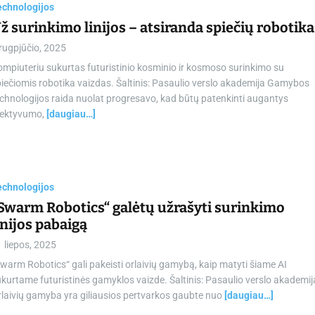
echnologijos
ž surinkimo linijos – atsiranda spiečių robotika
rugpjūčio, 2025
mpiuteriu sukurtas futuristinio kosminio ir kosmoso surinkimo su
iečiomis robotika vaizdas. Šaltinis: Pasaulio verslo akademija Gamybos
chnologijos raida nuolat progresavo, kad būtų patenkinti augantys
fektyvumo,
[daugiau…]
echnologijos
Swarm Robotics“ galėtų užrašyti surinkimo
inijos pabaigą
 liepos, 2025
warm Robotics“ gali pakeisti orlaivių gamybą, kaip matyti šiame AI
kurtame futuristinės gamyklos vaizde. Šaltinis: Pasaulio verslo akademij
laivių gamyba yra giliausios pertvarkos gaubte nuo
[daugiau…]