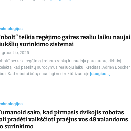
echnologijos
Inbolt“ teikia regėjimo gaires realiu laiku naujai
iukšlių surinkimo sistemai
1 gruodžio, 2025
nbolt“ perkelia regėjimą į roboto ranką ir naudoja patentuotą dirbtinį
telektą, kad pateiktų nurodymus realiuoju laiku. Kreditas: Adrien Boscher,
bolt Kad robotai būtų naudingi nestruktūrizuotoje
[daugiau…]
echnologijos
umanoid sako, kad pirmasis dvikojis robotas
ali pradėti vaikščioti praėjus vos 48 valandoms
o surinkimo