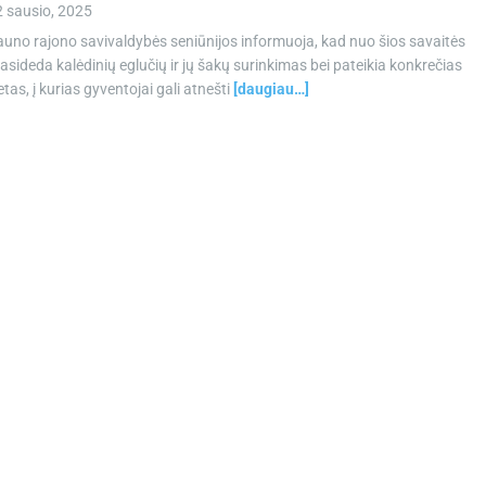
2 sausio, 2025
uno rajono savivaldybės seniūnijos informuoja, kad nuo šios savaitės
asideda kalėdinių eglučių ir jų šakų surinkimas bei pateikia konkrečias
etas, į kurias gyventojai gali atnešti
[daugiau…]