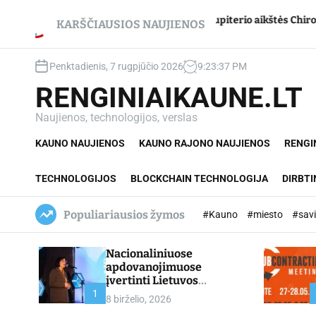
S
 – net du
Jupiterio aikštės Chironas – atmetimo žai
k
KARŠČIAUSIOS NAUJIENOS
i
p
Penktadienis, 7 rugpjūčio 2026
9
:
23
:
38
PM
t
o
RENGINIAIKAUNE.LT
c
o
Naujienos, technologijos, verslas
n
KAUNO NAUJIENOS
KAUNO RAJONO NAUJIENOS
RENGI
t
e
n
TECHNOLOGIJOS
BLOCKCHAIN TECHNOLOGIJA
DIRBTI
t
Populiariausios žymos
#Kauno
#miesto
#sav
Nacionaliniuose
apdovanojimuose
įvertinti Lietuvos
profesinio mokymo
1
8 birželio, 2026
lyderiai