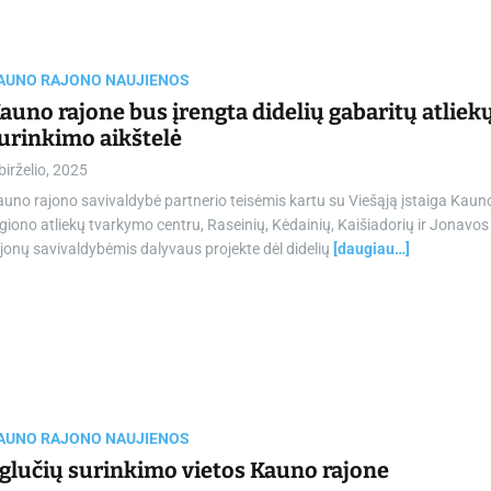
AUNO RAJONO NAUJIENOS
auno rajone bus įrengta didelių gabaritų atliek
urinkimo aikštelė
birželio, 2025
uno rajono savivaldybė partnerio teisėmis kartu su Viešąją įstaiga Kaun
giono atliekų tvarkymo centru, Raseinių, Kėdainių, Kaišiadorių ir Jonavos
jonų savivaldybėmis dalyvaus projekte dėl didelių
[daugiau…]
AUNO RAJONO NAUJIENOS
glučių surinkimo vietos Kauno rajone