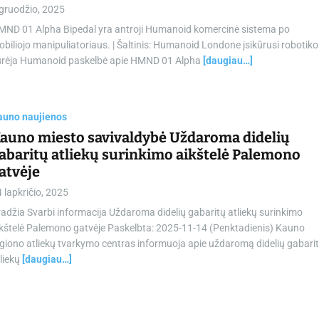
 gruodžio, 2025
MND 01 Alpha Bipedal yra antroji Humanoid komercinė sistema po
biliojo manipuliatoriaus. | Šaltinis: Humanoid Londone įsikūrusi robotiko
ūrėja Humanoid paskelbė apie HMND 01 Alpha
[daugiau…]
auno naujienos
auno miesto savivaldybė Uždaroma didelių
abaritų atliekų surinkimo aikštelė Palemono
atvėje
 lapkričio, 2025
adžia Svarbi informacija Uždaroma didelių gabaritų atliekų surinkimo
ikštelė Palemono gatvėje Paskelbta: 2025-11-14 (Penktadienis) Kauno
giono atliekų tvarkymo centras informuoja apie uždaromą didelių gabari
liekų
[daugiau…]