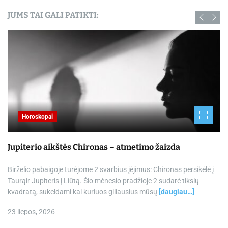
JUMS TAI GALI PATIKTI:
Horoskopai
Jupiterio aikštės Chironas – atmetimo žaizda
Birželio pabaigoje turėjome 2 svarbius įėjimus: Chironas persikėlė į
Taurąir Jupiteris į Liūtą. Šio mėnesio pradžioje 2 sudarė tikslų
kvadratą, sukeldami kai kuriuos giliausius mūsų
[daugiau…]
23 liepos, 2026