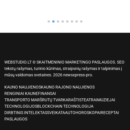
WEBSTUDIO.LT © SKAITMENINIO MARKETINGO PASLAUGOS. SEO
tekstų rašymas, turinio kūrimas, straipsnių rašymas ir talpinimas į
mūsų valdomas svetaines. 2026 newsxpress-pro.
KAUNO NAUJIENOS
KAUNO RAJONO NAUJIENOS
RENGINIAI KAUNE
FINANSAI
TRANSPORTO MARŠRUTŲ TVARKARAŠTIS
TEATRAI
MUZIEJAI
TECHNOLOGIJOS
BLOCKCHAIN TECHNOLOGIJA
DIRBTINIS INTELEKTAS
SVEIKATA
AUTO
HOROSKOPAI
RECEPTAI
PASLAUGOS