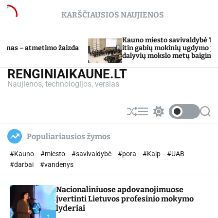
S
KARŠČIAUSIOS NAUJIENOS
k
i
p
Kauno miesto savivaldybė Tarpdisci
 – atmetimo žaizda
t
itin gabių mokinių ugdymo progra
dalyvių mokslo metų baigimo švent
o
c
RENGINIAIKAUNE.LT
o
Naujienos, technologijos, verslas
n
t
e
S
M
S
S
n
h
e
w
e
u
n
i
a
t
Populiariausios žymos
ff
u
t
r
l
c
c
#Kauno
#miesto
#savivaldybė
#pora
#Kaip
#UAB
e
h
h
c
#darbai
#vandenys
o
l
Nacionaliniuose apdovanojimuose
o
r
įvertinti Lietuvos profesinio mokymo
m
lyderiai
o
1