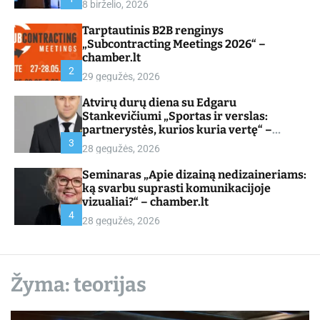
8 birželio, 2026
d
e
Tarptautinis B2B renginys
„Subcontracting Meetings 2026“ –
chamber.lt
2
29 gegužės, 2026
Atvirų durų diena su Edgaru
Stankevičiumi „Sportas ir verslas:
partnerystės, kurios kuria vertę“ –
chamber.lt
3
28 gegužės, 2026
Seminaras „Apie dizainą nedizaineriams:
ką svarbu suprasti komunikacijoje
vizualiai?“ – chamber.lt
4
28 gegužės, 2026
Žyma:
teorijas