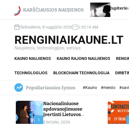
S
i Egidijui Stancikui – net du
Jupiterio aikštės Chi
k
KARŠČIAUSIOS NAUJIENOS
ovanojimai
i
p
Šeštadienis, 8 rugpjūčio 2026
2
:
35
:
17
AM
t
o
RENGINIAIKAUNE.LT
c
o
Naujienos, technologijos, verslas
n
KAUNO NAUJIENOS
KAUNO RAJONO NAUJIENOS
RENGI
t
e
n
TECHNOLOGIJOS
BLOCKCHAIN TECHNOLOGIJA
DIRBTI
t
Populiariausios žymos
#Kauno
#miesto
#sav
Nacionaliniuose
apdovanojimuose
įvertinti Lietuvos
profesinio mokymo
1
8 birželio, 2026
lyderiai