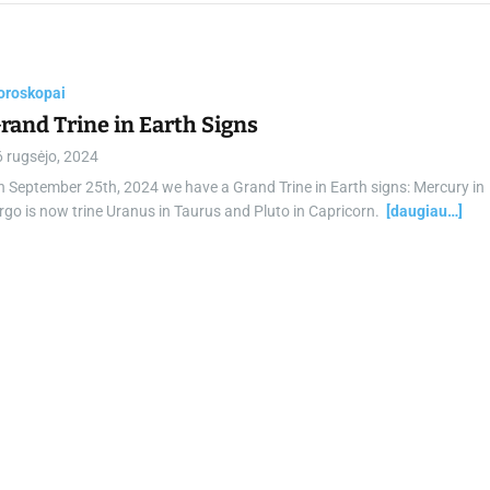
chamber.lt
oroskopai
rand Trine in Earth Signs
 rugsėjo, 2024
 September 25th, 2024 we have a Grand Trine in Earth signs: Mercury in
rgo is now trine Uranus in Taurus and Pluto in Capricorn.
[daugiau…]