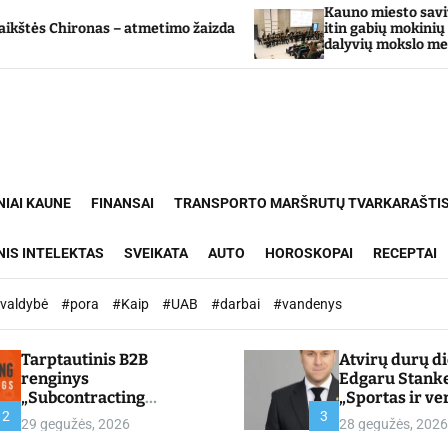
Kauno miesto savivaldybė Tarp
ronas – atmetimo žaizda
itin gabių mokinių ugdymo pr
dalyvių mokslo metų baigimo 
NIAI KAUNE
FINANSAI
TRANSPORTO MARŠRUTŲ TVARKARAŠTI
NIS INTELEKTAS
SVEIKATA
AUTO
HOROSKOPAI
RECEPTAI
ivaldybė
#pora
#Kaip
#UAB
#darbai
#vandenys
Tarptautinis B2B
Atvirų durų d
renginys
Edgaru Stank
„Subcontracting
„Sportas ir ve
Meetings 2026“ –
partnerystės,
2
3
29 gegužės, 2026
28 gegužės, 2026
chamber.lt
kuria vertę“ –