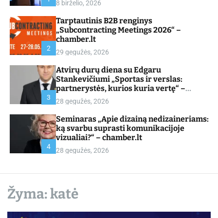
8 birželio, 2026
d
e
Tarptautinis B2B renginys
„Subcontracting Meetings 2026“ –
chamber.lt
2
29 gegužės, 2026
Atvirų durų diena su Edgaru
Stankevičiumi „Sportas ir verslas:
partnerystės, kurios kuria vertę“ –
chamber.lt
3
28 gegužės, 2026
Seminaras „Apie dizainą nedizaineriams:
ką svarbu suprasti komunikacijoje
vizualiai?“ – chamber.lt
4
28 gegužės, 2026
Žyma:
katė