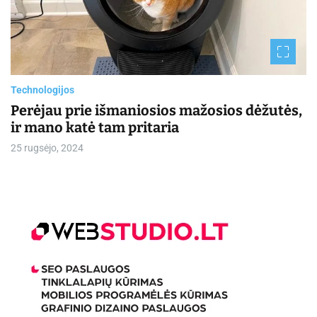
e
d
r
e
a
d
t
i
m
Technologijos
e
Perėjau prie išmaniosios mažosios dėžutės,
ir mano katė tam pritaria
25 rugsėjo, 2024