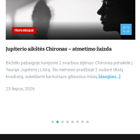
Horoskopai
Jupiterio aikštės Chironas – atmetimo žaizda
Birželio pabaigoje turėjome 2 svarbius įėjimus: Chironas persikėlė į
Taurąir Jupiteris į Liūtą. Šio mėnesio pradžioje 2 sudarė tikslų
kvadratą, sukeldami kai kuriuos giliausius mūsų
[daugiau…]
23 liepos, 2026