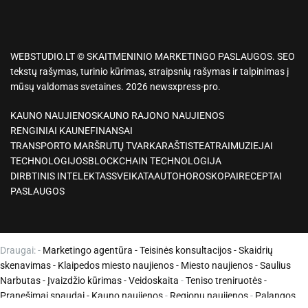
WEBSTUDIO.LT © SKAITMENINIO MARKETINGO PASLAUGOS. SEO
tekstų rašymas, turinio kūrimas, straipsnių rašymas ir talpinimas į
mūsų valdomas svetaines. 2026 newsxpress-pro.
KAUNO NAUJIENOS
KAUNO RAJONO NAUJIENOS
RENGINIAI KAUNE
FINANSAI
TRANSPORTO MARŠRUTŲ TVARKARAŠTIS
TEATRAI
MUZIEJAI
TECHNOLOGIJOS
BLOCKCHAIN TECHNOLOGIJA
DIRBTINIS INTELEKTAS
SVEIKATA
AUTO
HOROSKOPAI
RECEPTAI
PASLAUGOS
Draugai: -
Marketingo agentūra
-
Teisinės konsultacijos
-
Skaidrių
skenavimas
-
Klaipedos miesto naujienos
-
Miesto naujienos
-
Saulius
Narbutas
-
Įvaizdžio kūrimas
-
Veidoskaita
-
Teniso treniruotės
-
Pranešimai spaudai -
Kauno naujienos
-
Regionų naujienos
-
Palangos