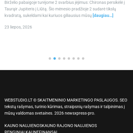
Birželio pabaigoje turėjome 2 svarbius įėjimus: Chironas persikėlė į
Taurąir Jupiteris į Liūtą. Šio mėnesio pradžioje 2 sudarė tikslų
kvadratą, sukeldami kai kuriuos giliausius mūsų
[daugiau…]
23 liepos, 2026
WEBSTUDIO.LT © SKAITMENINIO MARKETINGO PASLAUGOS. SEO
tekstų rašymas, turinio kūrimas, straipsnių rašymas ir talpinimas į
mūsų valdomas svetaines. 2026 newsxpress-pro.
KAUNO NAUJIENOS
KAUNO RAJONO NAUJIENOS
RENGINIAI KAUNE
FINANSAI