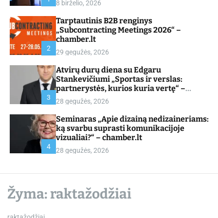
8 birželio, 2026
d
e
Tarptautinis B2B renginys
„Subcontracting Meetings 2026“ –
chamber.lt
2
29 gegužės, 2026
Atvirų durų diena su Edgaru
Stankevičiumi „Sportas ir verslas:
partnerystės, kurios kuria vertę“ –
chamber.lt
3
28 gegužės, 2026
Seminaras „Apie dizainą nedizaineriams:
ką svarbu suprasti komunikacijoje
vizualiai?“ – chamber.lt
4
28 gegužės, 2026
Žyma:
raktažodžiai
raktažodžiai