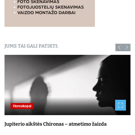
JUMS TAI GALI PATIKTI:
Horoskopai
Jupiterio aikštės Chironas – atmetimo žaizda