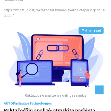
https://webstudio.lt/raktazodziu-tyrimas-svarba-etapai-ir-geriausi-
budai/
4 min read
E
s
t
i
m
a
t
e
d
r
e
a
d
t
i
m
e
Raktažodžių analizė yra galingas įrankis
AUTO
Paslaugos
Technologijos
Raktažodžių analizė: atraskite paslėptą