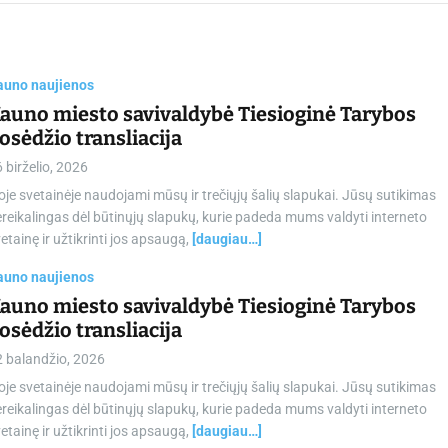
chamber.lt
auno naujienos
auno miesto savivaldybė Tiesioginė Tarybos
osėdžio transliacija
 birželio, 2026
oje svetainėje naudojami mūsų ir trečiųjų šalių slapukai. Jūsų sutikimas
reikalingas dėl būtinųjų slapukų, kurie padeda mums valdyti interneto
etainę ir užtikrinti jos apsaugą,
[daugiau…]
auno naujienos
auno miesto savivaldybė Tiesioginė Tarybos
osėdžio transliacija
2 balandžio, 2026
oje svetainėje naudojami mūsų ir trečiųjų šalių slapukai. Jūsų sutikimas
reikalingas dėl būtinųjų slapukų, kurie padeda mums valdyti interneto
etainę ir užtikrinti jos apsaugą,
[daugiau…]