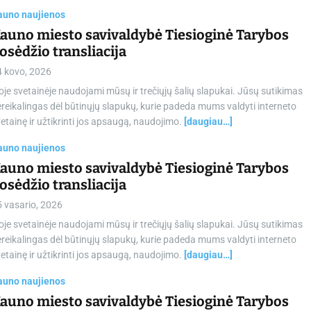
auno naujienos
auno miesto savivaldybė Tiesioginė Tarybos
osėdžio transliacija
4 kovo, 2026
oje svetainėje naudojami mūsų ir trečiųjų šalių slapukai. Jūsų sutikimas
reikalingas dėl būtinųjų slapukų, kurie padeda mums valdyti interneto
etainę ir užtikrinti jos apsaugą, naudojimo.
[daugiau…]
auno naujienos
auno miesto savivaldybė Tiesioginė Tarybos
osėdžio transliacija
 vasario, 2026
oje svetainėje naudojami mūsų ir trečiųjų šalių slapukai. Jūsų sutikimas
reikalingas dėl būtinųjų slapukų, kurie padeda mums valdyti interneto
etainę ir užtikrinti jos apsaugą, naudojimo.
[daugiau…]
auno naujienos
auno miesto savivaldybė Tiesioginė Tarybos