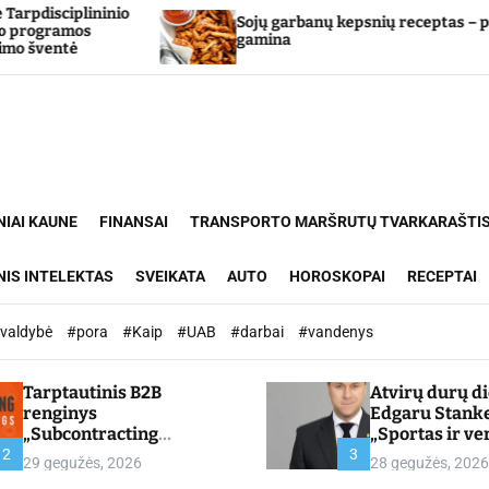
nio
Sojų garbanų kepsnių receptas – pora
gamina
NIAI KAUNE
FINANSAI
TRANSPORTO MARŠRUTŲ TVARKARAŠTI
NIS INTELEKTAS
SVEIKATA
AUTO
HOROSKOPAI
RECEPTAI
ivaldybė
#pora
#Kaip
#UAB
#darbai
#vandenys
Tarptautinis B2B
Atvirų durų d
renginys
Edgaru Stank
„Subcontracting
„Sportas ir ve
Meetings 2026“ –
partnerystės,
2
3
29 gegužės, 2026
28 gegužės, 2026
chamber.lt
kuria vertę“ –