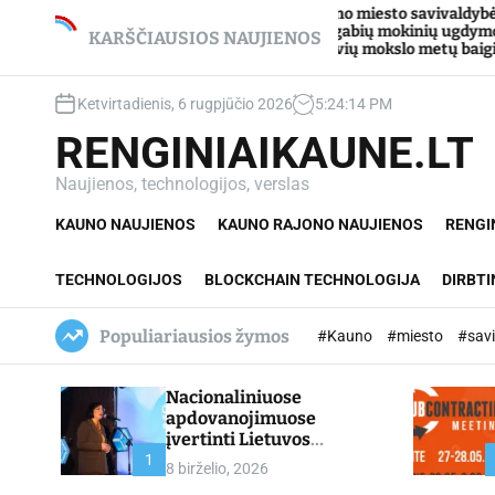
S
Kauno miesto savivaldybė Tarpdisciplini
metimo žaizda
itin gabių mokinių ugdymo programos
k
KARŠČIAUSIOS NAUJIENOS
dalyvių mokslo metų baigimo šventė
i
p
Ketvirtadienis, 6 rugpjūčio 2026
5
:
24
:
15
PM
t
o
RENGINIAIKAUNE.LT
c
o
Naujienos, technologijos, verslas
n
KAUNO NAUJIENOS
KAUNO RAJONO NAUJIENOS
RENGI
t
e
n
TECHNOLOGIJOS
BLOCKCHAIN TECHNOLOGIJA
DIRBTI
t
Populiariausios žymos
#Kauno
#miesto
#sav
Nacionaliniuose
apdovanojimuose
įvertinti Lietuvos
profesinio mokymo
1
8 birželio, 2026
lyderiai