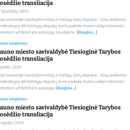
osėdžio transliacija
7 gruodžio, 2025
oje svetainėje naudojami mūsų ir trečiųjų šalių slapukai. Jūsų sutikimas
reikalingas dėl būtinųjų slapukų, kurie padeda mums valdyti interneto
etainę ir užtikrinti jos apsaugą, naudojimo.
[daugiau…]
auno naujienos
auno miesto savivaldybė Tiesioginė Tarybos
osėdžio transliacija
spalio, 2025
oje svetainėje naudojami mūsų ir trečiųjų šalių slapukai. Jūsų sutikimas
reikalingas dėl būtinųjų slapukų, kurie padeda mums valdyti interneto
etainę ir užtikrinti jos apsaugą,
[daugiau…]
auno naujienos
auno miesto savivaldybė Tiesioginė Tarybos
osėdžio transliacija
rugsėjo, 2025