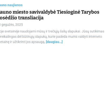
auno naujienos
auno miesto savivaldybė Tiesioginė Tarybos
osėdžio transliacija
3 gegužės, 2025
oje svetainėje naudojami mūsų ir trečiųjų šalių slapukai. Jūsų sutikimas
reikalingas dėl būtinųjų slapukų, kurie padeda mums valdyti interneto
etainę ir užtikrinti jos apsaugą,
[daugiau…]