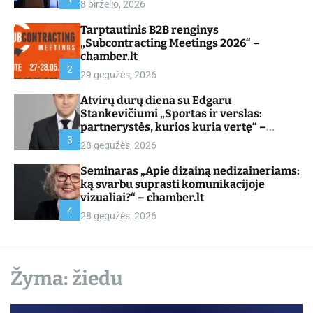
8 birželio, 2026
d
e
Tarptautinis B2B renginys
„Subcontracting Meetings 2026“ –
chamber.lt
2
29 gegužės, 2026
Atvirų durų diena su Edgaru
Stankevičiumi „Sportas ir verslas:
partnerystės, kurios kuria vertę“ –
chamber.lt
3
28 gegužės, 2026
Seminaras „Apie dizainą nedizaineriams:
ką svarbu suprasti komunikacijoje
vizualiai?“ – chamber.lt
4
28 gegužės, 2026
Žyma:
žiedu