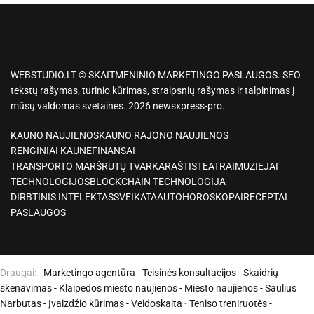
WEBSTUDIO.LT © SKAITMENINIO MARKETINGO PASLAUGOS. SEO
tekstų rašymas, turinio kūrimas, straipsnių rašymas ir talpinimas į
mūsų valdomas svetaines. 2026 newsxpress-pro.
KAUNO NAUJIENOS
KAUNO RAJONO NAUJIENOS
RENGINIAI KAUNE
FINANSAI
TRANSPORTO MARŠRUTŲ TVARKARAŠTIS
TEATRAI
MUZIEJAI
TECHNOLOGIJOS
BLOCKCHAIN TECHNOLOGIJA
DIRBTINIS INTELEKTAS
SVEIKATA
AUTO
HOROSKOPAI
RECEPTAI
PASLAUGOS
Draugai: -
Marketingo agentūra
-
Teisinės konsultacijos
-
Skaidrių
skenavimas
-
Klaipedos miesto naujienos
-
Miesto naujienos
-
Saulius
Narbutas
-
Įvaizdžio kūrimas
-
Veidoskaita
-
Teniso treniruotės
-