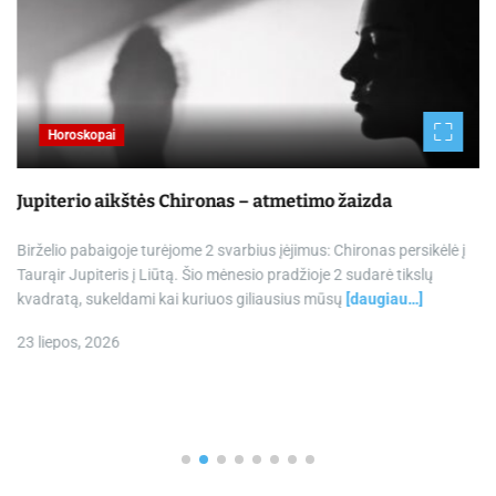
Horoskopai
Jupiterio aikštės Chironas – atmetimo žaizda
Birželio pabaigoje turėjome 2 svarbius įėjimus: Chironas persikėlė į
Taurąir Jupiteris į Liūtą. Šio mėnesio pradžioje 2 sudarė tikslų
kvadratą, sukeldami kai kuriuos giliausius mūsų
[daugiau…]
23 liepos, 2026