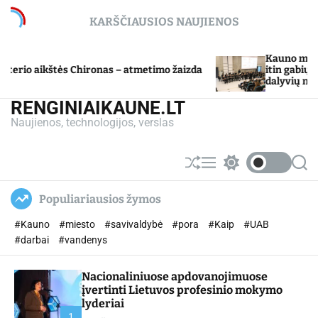
S
KARŠČIAUSIOS NAUJIENOS
k
i
p
Kauno miesto savi
 aikštės Chironas – atmetimo žaizda
t
itin gabių mokin
dalyvių mokslo me
o
c
RENGINIAIKAUNE.LT
o
Naujienos, technologijos, verslas
n
t
e
S
M
S
S
n
h
e
w
e
u
n
i
a
t
Populiariausios žymos
ff
u
t
r
l
c
c
#Kauno
#miesto
#savivaldybė
#pora
#Kaip
#UAB
e
h
h
c
#darbai
#vandenys
o
l
Nacionaliniuose apdovanojimuose
o
r
įvertinti Lietuvos profesinio mokymo
m
lyderiai
o
1